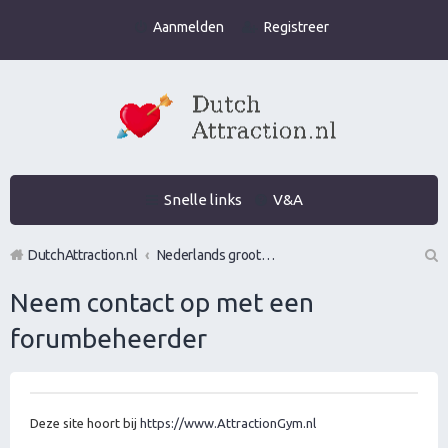
Aanmelden
Registreer
Snelle links
V&A
DutchAttraction.nl
Nederlands grootste Dutch Attraction, Lifestyle, Vrouwen versieren en Pick-Up (PUA) Forum
Z
Neem contact op met een
oe
forumbeheerder
k
Deze site hoort bij
https://www.AttractionGym.nl