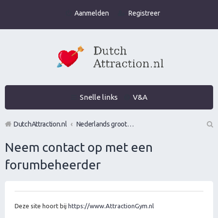
Aanmelden
Registreer
Snelle links
V&A
DutchAttraction.nl
Nederlands grootste Dutch Attraction, Lifestyle, Vrouwen versieren en Pick-Up (PUA) Forum
Z
Neem contact op met een
oe
forumbeheerder
k
Deze site hoort bij
https://www.AttractionGym.nl