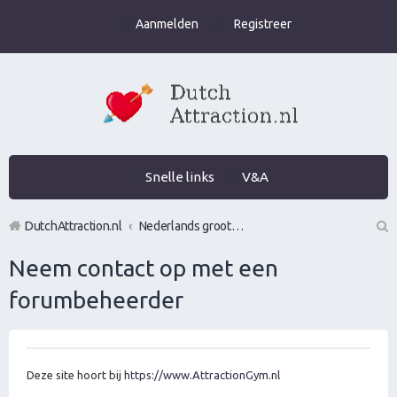
Aanmelden
Registreer
Snelle links
V&A
DutchAttraction.nl
Nederlands grootste Dutch Attraction, Lifestyle, Vrouwen versieren en Pick-Up (PUA) Forum
Z
Neem contact op met een
oe
forumbeheerder
k
Deze site hoort bij
https://www.AttractionGym.nl