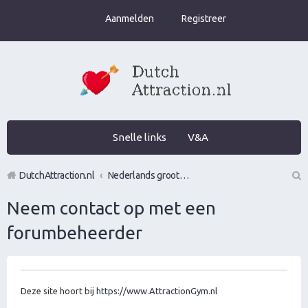
Aanmelden
Registreer
Snelle links
V&A
DutchAttraction.nl
Nederlands grootste Dutch Attraction, Lifestyle, Vrouwen versieren en Pick-Up (PUA) Forum
Z
Neem contact op met een
oe
forumbeheerder
k
Deze site hoort bij
https://www.AttractionGym.nl