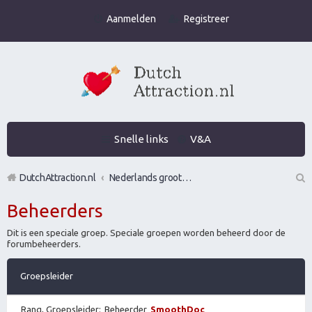
Aanmelden
Registreer
Snelle links
V&A
DutchAttraction.nl
Nederlands grootste Dutch Attraction, Lifestyle, Vrouwen versieren en Pick-Up (PUA) Forum
Z
Beheerders
oe
Dit is een speciale groep. Speciale groepen worden beheerd door de
k
forumbeheerders.
Groepsleider
Rang, Groepsleider
Beheerder
SmoothDoc