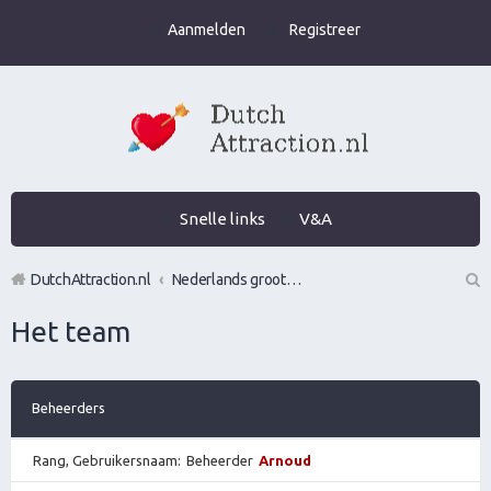
Aanmelden
Registreer
Snelle links
V&A
DutchAttraction.nl
Nederlands grootste Dutch Attraction, Lifestyle, Vrouwen versieren en Pick-Up (PUA) Forum
Z
Het team
oe
k
Beheerders
Rang, Gebruikersnaam
Beheerder
Arnoud