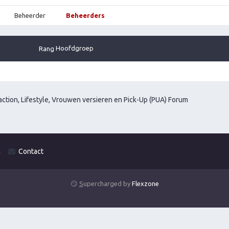
Beheerder
Beheerders
Hoofdgroep
Rang
ction, Lifestyle, Vrouwen versieren en Pick-Up (PUA) Forum
m
Contact
😏
S
upercharged by
Flexzone