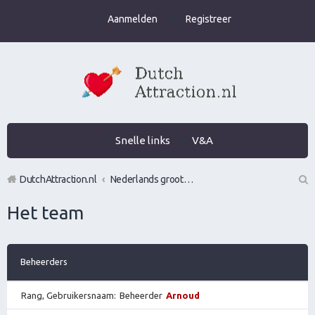
Aanmelden
Registreer
Snelle links
V&A
DutchAttraction.nl
Nederlands grootste Dutch Attraction, Lifestyle, Vrouwen versieren en Pick-Up (PUA) Forum
Z
Het team
oe
k
Beheerders
Rang, Gebruikersnaam
Beheerder
Arnoud