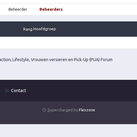
Beheerder
Beheerders
Hoofdgroep
Rang
ction, Lifestyle, Vrouwen versieren en Pick-Up (PUA) Forum
m
Contact
😏
S
upercharged by
Flexzone