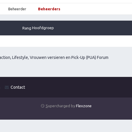
Beheerder
Beheerders
Hoofdgroep
Rang
ction, Lifestyle, Vrouwen versieren en Pick-Up (PUA) Forum
m
Contact
😏
S
upercharged by
Flexzone