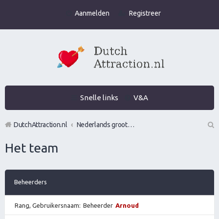
Aanmelden
Registreer
Snelle links
V&A
DutchAttraction.nl
Nederlands grootste Dutch Attraction, Lifestyle, Vrouwen versieren en Pick-Up (PUA) Forum
Z
Het team
oe
k
Beheerders
Rang, Gebruikersnaam
Beheerder
Arnoud