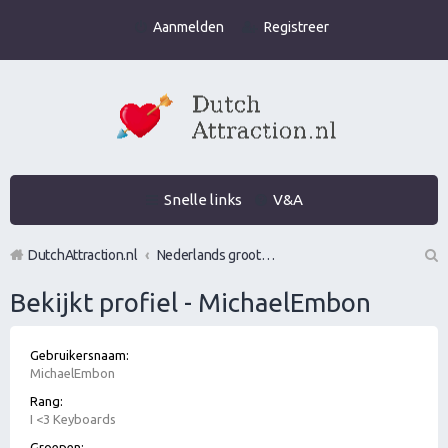
Aanmelden
Registreer
Snelle links
V&A
DutchAttraction.nl
Nederlands grootste Dutch Attraction, Lifestyle, Vrouwen versieren en Pick-Up (PUA) Forum
Z
Bekijkt profiel - MichaelEmbon
oe
k
Gebruikersnaam:
MichaelEmbon
Rang:
I <3 Keyboards
Groepen: