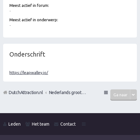
Meest actief in forum:
-
Meest actief in onderwerp:
-
Onderschrift
https://leapwalley.io/
DutchAttraction.nl
Nederlands grootste Dutch Attraction, Lifestyle, Vrouwen versieren en Pick-Up (PUA) Forum
Ga naar
Leden
Het team
Contact