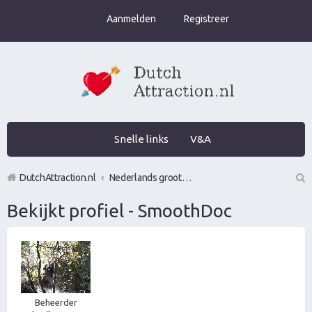
Aanmelden
Registreer
Snelle links
V&A
DutchAttraction.nl
Nederlands grootste Dutch Attraction, Lifestyle, Vrouwen versieren en Pick-Up (PUA) Forum
Z
Bekijkt profiel - SmoothDoc
oe
k
Beheerder