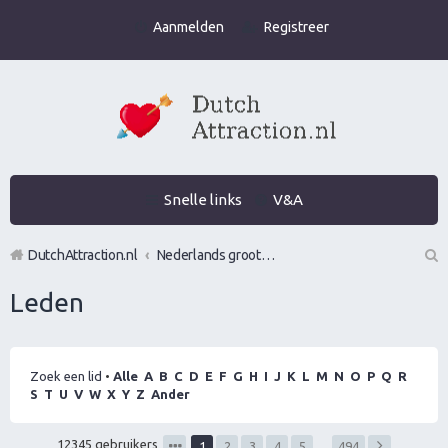
Aanmelden
Registreer
Snelle links
V&A
DutchAttraction.nl
Nederlands grootste Dutch Attraction, Lifestyle, Vrouwen versieren en Pick-Up (PUA) Forum
Z
Leden
oe
k
Zoek een lid
•
Alle
A
B
C
D
E
F
G
H
I
J
K
L
M
N
O
P
Q
R
S
T
U
V
W
X
Y
Z
Ander
12345 gebruikers
1
2
3
4
5
…
494