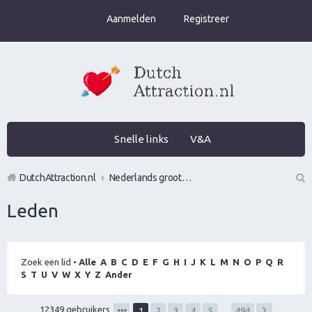
Aanmelden
Registreer
Snelle links
V&A
DutchAttraction.nl
Nederlands grootste Dutch Attraction, Lifestyle, Vrouwen versieren en Pick-Up (PUA) Forum
Z
Leden
oe
k
Zoek een lid
•
Alle
A
B
C
D
E
F
G
H
I
J
K
L
M
N
O
P
Q
R
S
T
U
V
W
X
Y
Z
Ander
12349 gebruikers
1
2
3
4
5
…
494