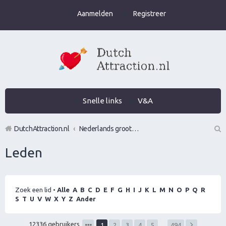
Aanmelden
Registreer
Snelle links
V&A
DutchAttraction.nl
Nederlands grootste Dutch Attraction, Lifestyle, Vrouwen versieren en Pick-Up (PUA) Forum
Z
Leden
oe
k
Zoek een lid
•
Alle
A
B
C
D
E
F
G
H
I
J
K
L
M
N
O
P
Q
R
S
T
U
V
W
X
Y
Z
Ander
12336 gebruikers
1
2
3
4
5
…
494