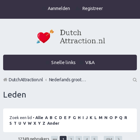
Aanmelden
Registreer
Snelle links
V&A
DutchAttraction.nl
Nederlands grootste Dutch Attraction, Lifestyle, Vrouwen versieren en Pick-Up (PUA) Forum
Z
Leden
oe
k
Zoek een lid
•
Alle
A
B
C
D
E
F
G
H
I
J
K
L
M
N
O
P
Q
R
S
T
U
V
W
X
Y
Z
Ander
12349 gebruikers
1
2
3
4
5
…
494