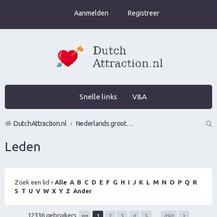
Aanmelden
Registreer
Snelle links
V&A
DutchAttraction.nl
Nederlands grootste Dutch Attraction, Lifestyle, Vrouwen versieren en Pick-Up (PUA) Forum
Z
Leden
oe
k
Zoek een lid
•
Alle
A
B
C
D
E
F
G
H
I
J
K
L
M
N
O
P
Q
R
S
T
U
V
W
X
Y
Z
Ander
12336 gebruikers
1
2
3
4
5
…
494