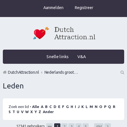
Aanmelden
Registreer
Snelle links
V&A
DutchAttraction.nl
Nederlands grootste Dutch Attraction, Lifestyle, Vrouwen versieren en Pick-Up (PUA) Forum
Z
Leden
oe
k
Zoek een lid
•
Alle
A
B
C
D
E
F
G
H
I
J
K
L
M
N
O
P
Q
R
S
T
U
V
W
X
Y
Z
Ander
12341 gebruikers
1
2
3
4
5
…
494