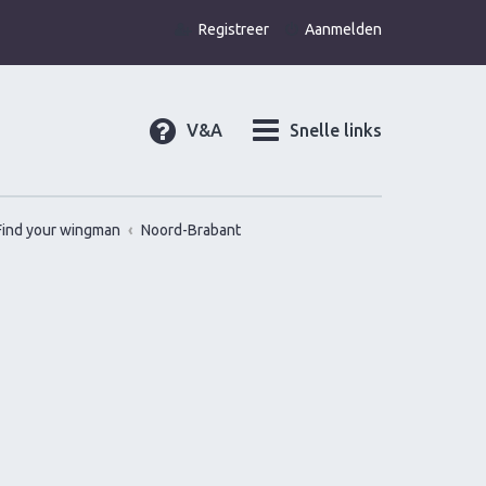
Registreer
Aanmelden
V&A
Snelle links
Find your wingman
Noord-Brabant