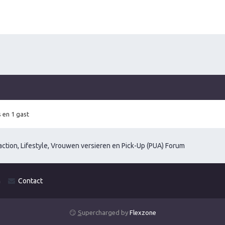
 en 1 gast
ction, Lifestyle, Vrouwen versieren en Pick-Up (PUA) Forum
m
Contact
😏
S
upercharged by
Flexzone