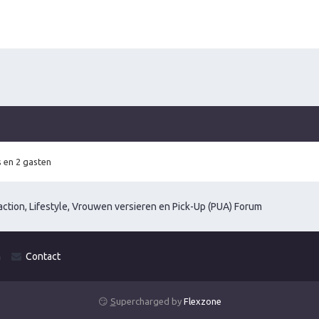
 en 2 gasten
ction, Lifestyle, Vrouwen versieren en Pick-Up (PUA) Forum
m
Contact
😏
S
upercharged by
Flexzone