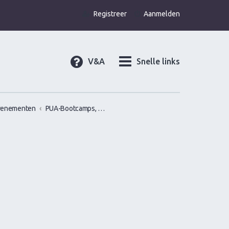
Registreer
Aanmelden
V&A
Snelle links
venementen
PUA-Bootcamps, Versiercursus, VersierWorkshops en PickupSeminars