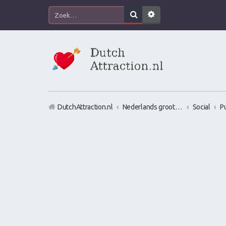
DutchAttraction.nl
Nederlands grootste Dutch Attraction, Lifestyle, Vrouwen versieren en Pick-Up (PUA) Forum
Social
P