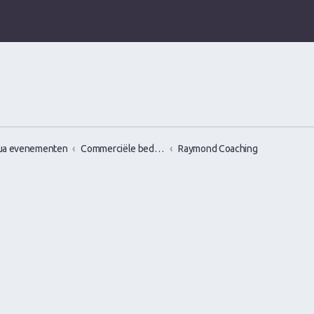
ua evenementen
Commerciële bedrijven / Reviews van versier workshops en pick up bootcamps
Raymond Coaching