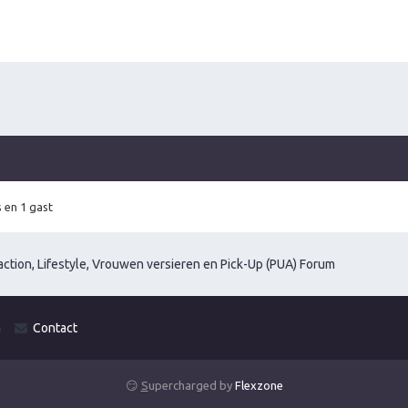
 en 1 gast
ction, Lifestyle, Vrouwen versieren en Pick-Up (PUA) Forum
m
Contact
😏
S
upercharged by
Flexzone