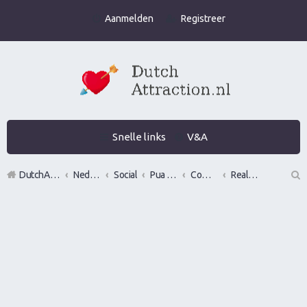
Aanmelden
Registreer
Snelle links
V&A
DutchAttraction.nl
Nederlands grootste Dutch Attraction, Lifestyle, Vrouwen versieren en Pick-Up (PUA) Forum
Social
Pua evenementen
Commerciële bedrijven / Reviews van versier workshops en pick up bootcamps
Real Man Conference
Z
oe
k