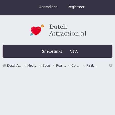
Aanmelden
Registreer
Snelle links
V&A
DutchAttraction.nl
Nederlands grootste Dutch Attraction, Lifestyle, Vrouwen versieren en Pick-Up (PUA) Forum
Social
Pua evenementen
Commerciële bedrijven / Reviews van versier workshops en pick up bootcamps
Real Man Conference
Z
oe
k