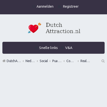
Aanmelden
Registreer
Snelle links
V&A
DutchAttraction.nl
Nederlands grootste Dutch Attraction, Lifestyle, Vrouwen versieren en Pick-Up (PUA) Forum
Social
Pua evenementen
Commerciële bedrijven / Reviews van versier workshops en pick up bootcamps
Real Man Conference
Z
oe
k