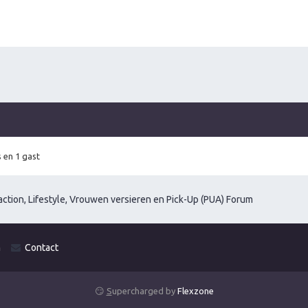
 en 1 gast
ction, Lifestyle, Vrouwen versieren en Pick-Up (PUA) Forum
m
Contact
😏
S
upercharged by
Flexzone