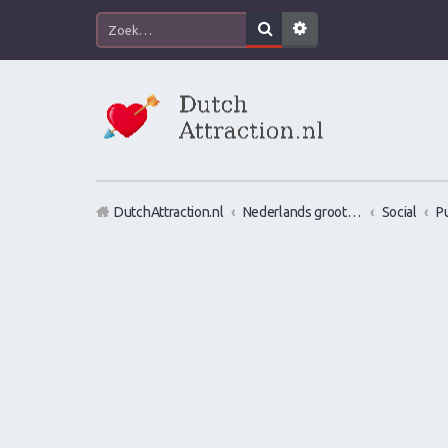
DutchAttraction.nl
Nederlands grootste Dutch Attraction, Lifestyle, Vrouwen versieren en Pick-Up (PUA) Forum
Social
P