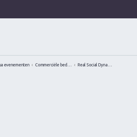
ua evenementen
Commerciële bedrijven / Reviews van versier workshops en pick up bootcamps
Real Social Dynamics