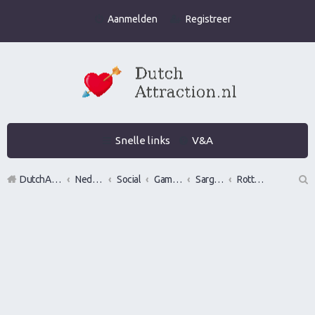
Aanmelden
Registreer
Snelle links
V&A
DutchAttraction.nl
Nederlands grootste Dutch Attraction, Lifestyle, Vrouwen versieren en Pick-Up (PUA) Forum
Social
Gamen en vrouwen versieren in de praktijk (Infield)
Sargen in of vrouwen versieren op locatie in?
Rotterdam
Z
oe
k