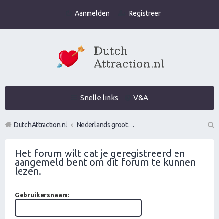
Aanmelden
Registreer
Snelle links
V&A
DutchAttraction.nl
Nederlands grootste Dutch Attraction, Lifestyle, Vrouwen versieren en Pick-Up (PUA) Forum
Z
Het forum wilt dat je geregistreerd en
oe
aangemeld bent om dit forum te kunnen
k
lezen.
Gebruikersnaam: