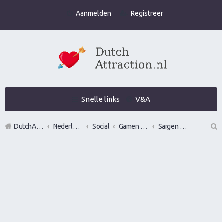
Aanmelden
Registreer
Snelle links
V&A
DutchAttraction.nl
Nederlands grootste Dutch Attraction, Lifestyle, Vrouwen versieren en Pick-Up (PUA) Forum
Social
Gamen en vrouwen versieren in de praktijk (Infield)
Sargen in of vrouwen versieren op locatie in?
Z
oe
k