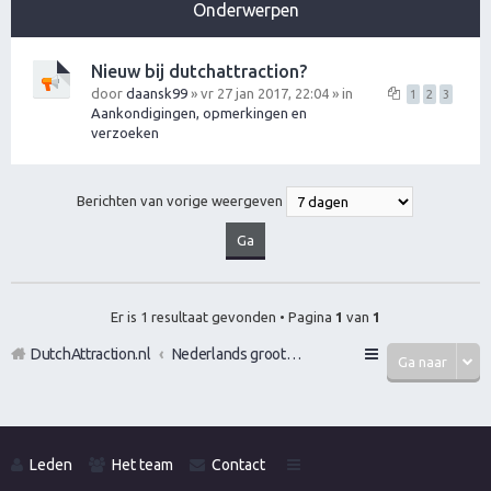
Onderwerpen
Nieuw bij dutchattraction?
door
daansk99
» vr 27 jan 2017, 22:04 » in
1
2
3
Aankondigingen, opmerkingen en
verzoeken
Berichten van vorige weergeven
Er is 1 resultaat gevonden • Pagina
1
van
1
DutchAttraction.nl
Nederlands grootste Dutch Attraction, Lifestyle, Vrouwen versieren en Pick-Up (PUA) Forum
Ga naar
Leden
Het team
Contact