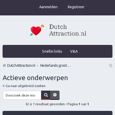
Aanmelden
Registreer
Snelle links
V&A
DutchAttraction.nl
Nederlands grootste Dutch Attraction, Lifestyle, Vrouwen versieren en Pick-Up (PUA) Forum
Z
Actieve onderwerpen
oe
Ga naar uitgebreid zoeken
k
Er is 1 resultaat gevonden • Pagina
1
van
1