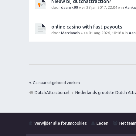
Nieuw bij dutchattraction?
door
daansk99
» vr 27 jan 2017, 22:04 » in
Aanko
online casino with fast payouts
door
Marcianob
» za 01 aug 2026, 10:16 » in
Aan
Ga naar uitgebreid zoeken
DutchAttraction.nl
Nederlands grootste Dutch Attra
Verwijder alle forumcookies
Leden
Het tea