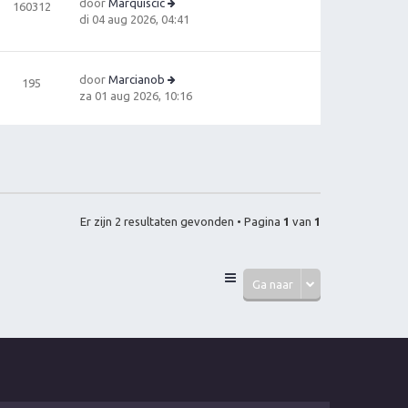
door
Marquiscic
160312
B
di 04 aug 2026, 04:41
e
ki
jk
door
Marcianob
195
la
B
za 01 aug 2026, 10:16
a
e
ts
ki
t
jk
e
la
b
a
e
ts
ri
t
c
Er zijn 2 resultaten gevonden • Pagina
1
van
1
e
h
b
t
e
ri
Ga naar
c
h
t