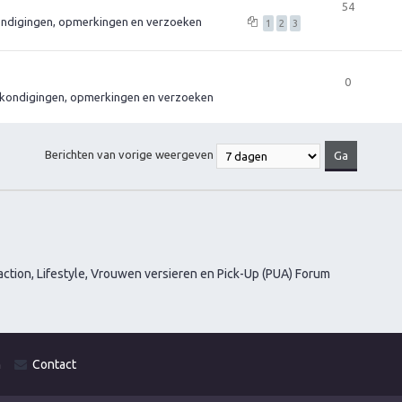
54
ndigingen, opmerkingen en verzoeken
1
2
3
0
kondigingen, opmerkingen en verzoeken
Berichten van vorige weergeven
ction, Lifestyle, Vrouwen versieren en Pick-Up (PUA) Forum
m
Contact