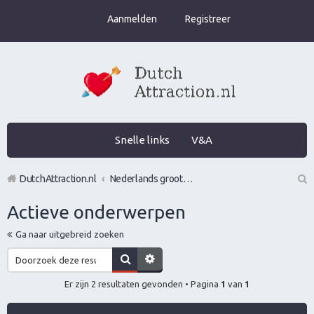
Aanmelden
Registreer
Snelle links
V&A
DutchAttraction.nl
Nederlands grootste Dutch Attraction, Lifestyle, Vrouwen versieren en Pick-Up (PUA) Forum
Z
Actieve onderwerpen
oe
Ga naar uitgebreid zoeken
k
Er zijn 2 resultaten gevonden • Pagina
1
van
1