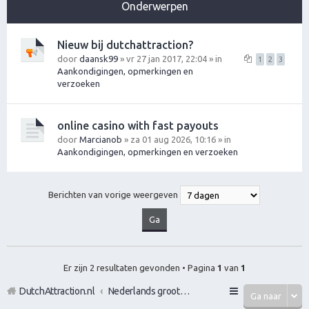
Onderwerpen
Nieuw bij dutchattraction?
door
daansk99
» vr 27 jan 2017, 22:04 » in
1
2
3
Aankondigingen, opmerkingen en
verzoeken
online casino with fast payouts
door
Marcianob
» za 01 aug 2026, 10:16 » in
Aankondigingen, opmerkingen en verzoeken
Berichten van vorige weergeven
Er zijn 2 resultaten gevonden • Pagina
1
van
1
DutchAttraction.nl
Nederlands grootste Dutch Attraction, Lifestyle, Vrouwen versieren en Pick-Up (PUA) Forum
Ga naar