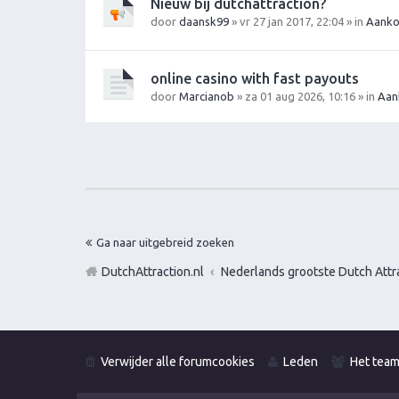
Nieuw bij dutchattraction?
door
daansk99
» vr 27 jan 2017, 22:04 » in
Aanko
online casino with fast payouts
door
Marcianob
» za 01 aug 2026, 10:16 » in
Aan
Ga naar uitgebreid zoeken
DutchAttraction.nl
Nederlands grootste Dutch Attra
Verwijder alle forumcookies
Leden
Het tea