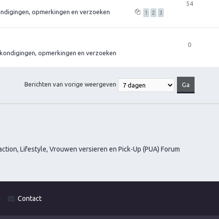
54
ndigingen, opmerkingen en verzoeken
1
2
3
0
kondigingen, opmerkingen en verzoeken
Berichten van vorige weergeven
ction, Lifestyle, Vrouwen versieren en Pick-Up (PUA) Forum
m
Contact