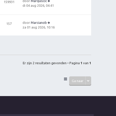
door
Marquiscic
159931
B
di 04 aug 2026, 04:41
e
ki
jk
door
Marcianob
157
la
B
za 01 aug 2026, 10:16
a
e
ts
ki
t
jk
e
la
b
a
e
ts
ri
t
c
Er zijn 2 resultaten gevonden • Pagina
1
van
1
e
h
b
t
e
ri
Ga naar
c
h
t