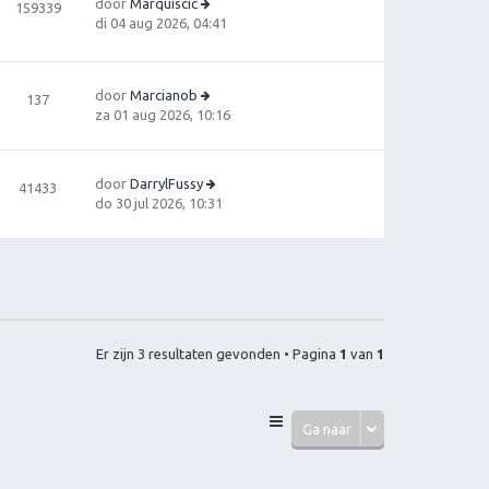
door
Marquiscic
159339
B
di 04 aug 2026, 04:41
e
ki
jk
door
Marcianob
137
la
B
za 01 aug 2026, 10:16
a
e
ts
ki
t
jk
e
door
DarrylFussy
41433
la
b
B
do 30 jul 2026, 10:31
a
e
e
ts
ri
ki
t
c
jk
e
h
la
b
t
a
e
ts
ri
t
c
Er zijn 3 resultaten gevonden • Pagina
1
van
1
e
h
b
t
e
ri
Ga naar
c
h
t