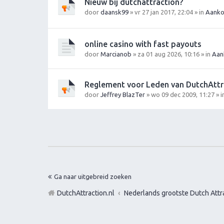
Nieuw bij dutchattraction?
door
daansk99
» vr 27 jan 2017, 22:04 » in
Aanko
online casino with fast payouts
door
Marcianob
» za 01 aug 2026, 10:16 » in
Aan
Reglement voor Leden van DutchAttr
door
Jeffrey BlazTer
» wo 09 dec 2009, 11:27 » 
Ga naar uitgebreid zoeken
DutchAttraction.nl
Nederlands grootste Dutch Attra