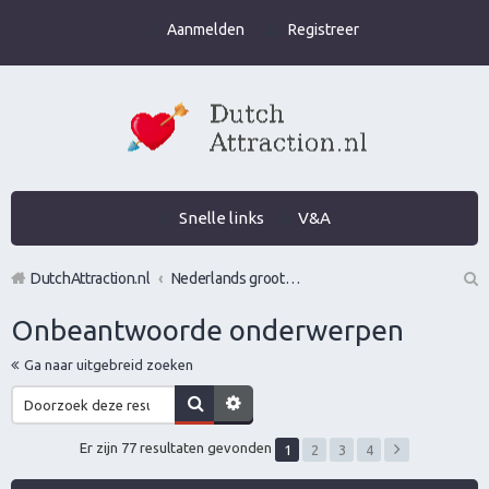
Aanmelden
Registreer
Snelle links
V&A
DutchAttraction.nl
Nederlands grootste Dutch Attraction, Lifestyle, Vrouwen versieren en Pick-Up (PUA) Forum
Z
Onbeantwoorde onderwerpen
oe
Ga naar uitgebreid zoeken
k
Er zijn 77 resultaten gevonden
1
2
3
4