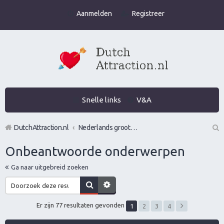
Aanmelden
Registreer
Snelle links
V&A
DutchAttraction.nl
Nederlands grootste Dutch Attraction, Lifestyle, Vrouwen versieren en Pick-Up (PUA) Forum
Z
Onbeantwoorde onderwerpen
oe
Ga naar uitgebreid zoeken
k
Er zijn 77 resultaten gevonden
1
2
3
4