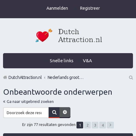
Aanmelden
Registreer
Snelle links
V&A
DutchAttraction.nl
Nederlands grootste Dutch Attraction, Lifestyle, Vrouwen versieren en Pick-Up (PUA) Forum
Z
Onbeantwoorde onderwerpen
oe
Ga naar uitgebreid zoeken
k
Er zijn 77 resultaten gevonden
1
2
3
4