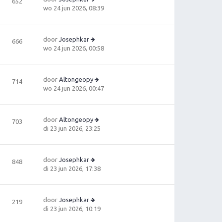
652
h
la
b
B
wo 24 jun 2026, 08:39
t
a
e
e
ts
ri
ki
t
c
jk
e
door
Josephkar
666
h
la
b
B
wo 24 jun 2026, 00:58
t
a
e
e
ts
ri
ki
t
c
jk
e
door
Altongeopy
714
h
la
b
B
wo 24 jun 2026, 00:47
t
a
e
e
ts
ri
ki
t
c
jk
e
door
Altongeopy
703
h
la
b
B
di 23 jun 2026, 23:25
t
a
e
e
ts
ri
ki
t
c
jk
e
door
Josephkar
848
h
la
B
b
di 23 jun 2026, 17:38
t
a
e
e
ts
ki
ri
t
jk
c
e
door
Josephkar
219
la
h
B
b
di 23 jun 2026, 10:19
a
t
e
e
ts