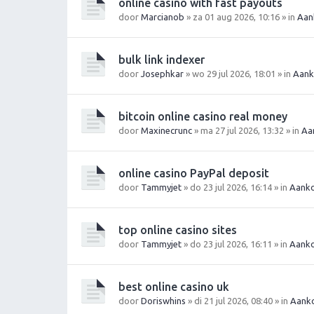
online casino with fast payouts
door
Marcianob
» za 01 aug 2026, 10:16 » in
Aan
bulk link indexer
door
Josephkar
» wo 29 jul 2026, 18:01 » in
Aank
bitcoin online casino real money
door
Maxinecrunc
» ma 27 jul 2026, 13:32 » in
Aa
online casino PayPal deposit
door
Tammyjet
» do 23 jul 2026, 16:14 » in
Aanko
top online casino sites
door
Tammyjet
» do 23 jul 2026, 16:11 » in
Aanko
best online casino uk
door
Doriswhins
» di 21 jul 2026, 08:40 » in
Aanko