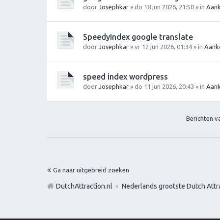
door
Josephkar
» do 18 jun 2026, 21:50 » in
Aank
SpeedyIndex google translate
door
Josephkar
» vr 12 jun 2026, 01:34 » in
Aank
speed index wordpress
door
Josephkar
» do 11 jun 2026, 20:43 » in
Aank
Berichten 
Ga naar uitgebreid zoeken
DutchAttraction.nl
Nederlands grootste Dutch Attra