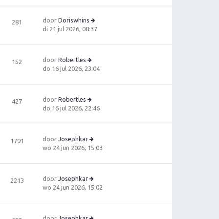
ts
ri
ki
t
c
jk
e
door
Doriswhins
281
h
la
b
B
di 21 jul 2026, 08:37
t
a
e
e
ts
ri
ki
t
c
jk
e
door
Robertles
152
h
la
B
b
do 16 jul 2026, 23:04
t
a
e
e
ts
ki
ri
t
jk
c
e
door
Robertles
427
la
h
B
b
do 16 jul 2026, 22:46
a
t
e
e
ts
ki
ri
t
jk
c
e
door
Josephkar
1791
la
h
b
B
wo 24 jun 2026, 15:03
a
t
e
e
ts
ri
ki
t
c
jk
e
door
Josephkar
2213
h
la
b
B
wo 24 jun 2026, 15:02
t
a
e
e
ts
ri
ki
t
c
jk
e
door
Josephkar