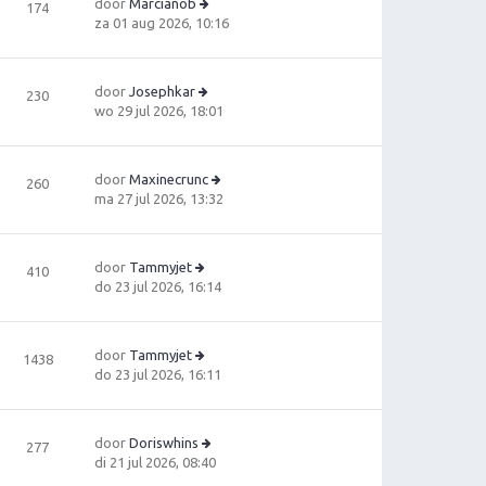
door
Marcianob
174
B
za 01 aug 2026, 10:16
e
ki
jk
door
Josephkar
230
la
B
wo 29 jul 2026, 18:01
a
e
ts
ki
t
jk
e
door
Maxinecrunc
260
la
b
B
ma 27 jul 2026, 13:32
a
e
e
ts
ri
ki
t
c
jk
e
door
Tammyjet
410
h
la
B
b
do 23 jul 2026, 16:14
t
a
e
e
ts
ki
ri
t
jk
c
e
door
Tammyjet
1438
la
h
B
b
do 23 jul 2026, 16:11
a
t
e
e
ts
ki
ri
t
jk
c
e
door
Doriswhins
277
la
h
b
B
di 21 jul 2026, 08:40
a
t
e
e