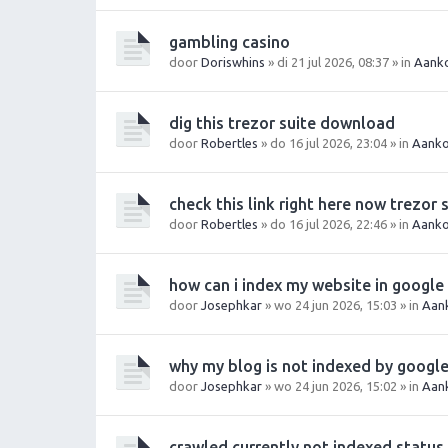
gambling casino
door
Doriswhins
» di 21 jul 2026, 08:37 » in
Aanko
dig this trezor suite download
door
Robertles
» do 16 jul 2026, 23:04 » in
Aanko
check this link right here now trezor 
door
Robertles
» do 16 jul 2026, 22:46 » in
Aanko
how can i index my website in google
door
Josephkar
» wo 24 jun 2026, 15:03 » in
Aan
why my blog is not indexed by googl
door
Josephkar
» wo 24 jun 2026, 15:02 » in
Aan
crawled currently not indexed status