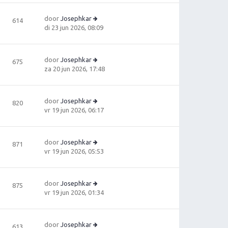
ki
ri
t
jk
c
e
door
Josephkar
614
la
h
b
B
di 23 jun 2026, 08:09
a
t
e
e
ts
ri
ki
t
c
jk
e
door
Josephkar
675
h
la
b
B
za 20 jun 2026, 17:48
t
a
e
e
ts
ri
ki
t
c
jk
e
door
Josephkar
820
h
la
b
B
vr 19 jun 2026, 06:17
t
a
e
e
ts
ri
ki
t
c
jk
e
door
Josephkar
871
h
la
b
B
vr 19 jun 2026, 05:53
t
a
e
e
ts
ri
ki
t
c
jk
e
door
Josephkar
875
h
la
b
B
vr 19 jun 2026, 01:34
t
a
e
e
ts
ri
ki
t
c
jk
e
door
Josephkar
613