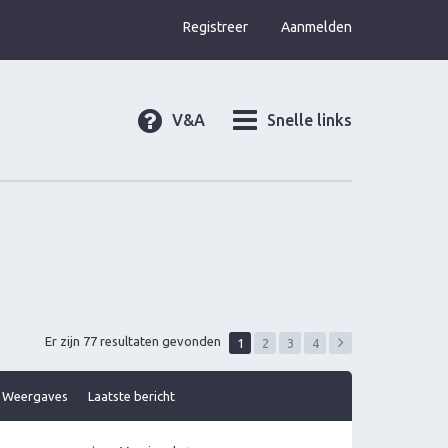
Registreer
Aanmelden
V&A
Snelle links
Er zijn 77 resultaten gevonden
1
2
3
4
Weergaves
Laatste bericht