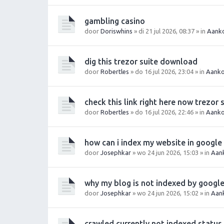
gambling casino
door
Doriswhins
» di 21 jul 2026, 08:37 » in
Aanko
dig this trezor suite download
door
Robertles
» do 16 jul 2026, 23:04 » in
Aanko
check this link right here now trezor 
door
Robertles
» do 16 jul 2026, 22:46 » in
Aanko
how can i index my website in google
door
Josephkar
» wo 24 jun 2026, 15:03 » in
Aan
why my blog is not indexed by googl
door
Josephkar
» wo 24 jun 2026, 15:02 » in
Aan
crawled currently not indexed status