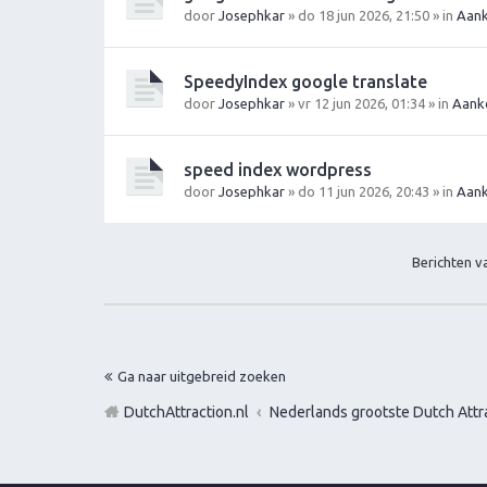
door
Josephkar
» do 18 jun 2026, 21:50 » in
Aank
SpeedyIndex google translate
door
Josephkar
» vr 12 jun 2026, 01:34 » in
Aank
speed index wordpress
door
Josephkar
» do 11 jun 2026, 20:43 » in
Aank
Berichten 
Ga naar uitgebreid zoeken
DutchAttraction.nl
Nederlands grootste Dutch Attra