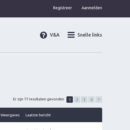
Registreer
Aanmelden
V&A
Snelle links
Er zijn 77 resultaten gevonden
1
2
3
4
Weergaves
Laatste bericht