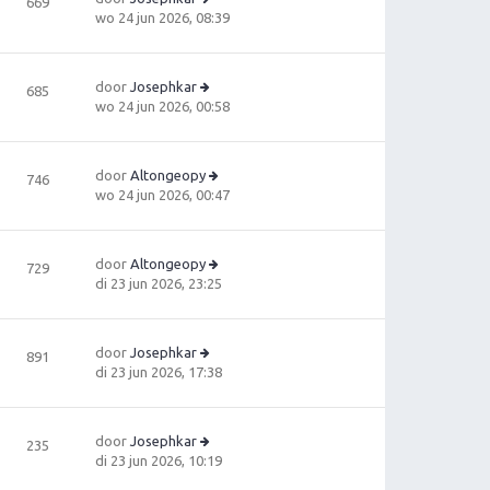
669
h
la
b
B
wo 24 jun 2026, 08:39
t
a
e
e
ts
ri
ki
t
c
jk
e
door
Josephkar
685
h
la
b
B
wo 24 jun 2026, 00:58
t
a
e
e
ts
ri
ki
t
c
jk
e
door
Altongeopy
746
h
la
b
B
wo 24 jun 2026, 00:47
t
a
e
e
ts
ri
ki
t
c
jk
e
door
Altongeopy
729
h
la
b
B
di 23 jun 2026, 23:25
t
a
e
e
ts
ri
ki
t
c
jk
e
door
Josephkar
891
h
la
B
b
di 23 jun 2026, 17:38
t
a
e
e
ts
ki
ri
t
jk
c
e
door
Josephkar
235
la
h
B
b
di 23 jun 2026, 10:19
a
t
e
e
ts