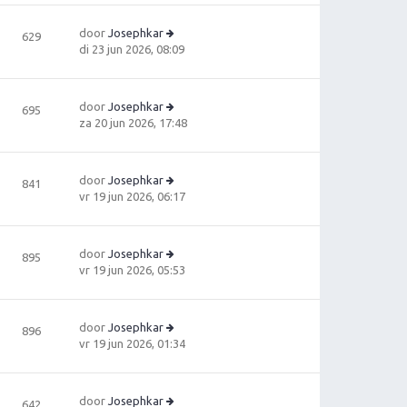
ki
ri
t
jk
c
e
door
Josephkar
629
la
h
b
B
di 23 jun 2026, 08:09
a
t
e
e
ts
ri
ki
t
c
jk
e
door
Josephkar
695
h
la
b
B
za 20 jun 2026, 17:48
t
a
e
e
ts
ri
ki
t
c
jk
e
door
Josephkar
841
h
la
b
B
vr 19 jun 2026, 06:17
t
a
e
e
ts
ri
ki
t
c
jk
e
door
Josephkar
895
h
la
b
B
vr 19 jun 2026, 05:53
t
a
e
e
ts
ri
ki
t
c
jk
e
door
Josephkar
896
h
la
b
B
vr 19 jun 2026, 01:34
t
a
e
e
ts
ri
ki
t
c
jk
e
door
Josephkar
642