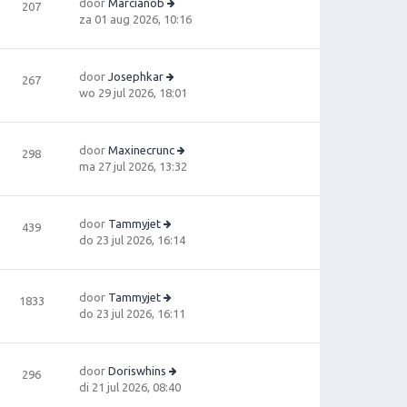
door
Marcianob
207
B
za 01 aug 2026, 10:16
e
ki
jk
door
Josephkar
267
la
B
wo 29 jul 2026, 18:01
a
e
ts
ki
t
jk
e
door
Maxinecrunc
298
la
b
B
ma 27 jul 2026, 13:32
a
e
e
ts
ri
ki
t
c
jk
e
door
Tammyjet
439
h
la
B
b
do 23 jul 2026, 16:14
t
a
e
e
ts
ki
ri
t
jk
c
e
door
Tammyjet
1833
la
h
B
b
do 23 jul 2026, 16:11
a
t
e
e
ts
ki
ri
t
jk
c
e
door
Doriswhins
296
la
h
b
B
di 21 jul 2026, 08:40
a
t
e
e