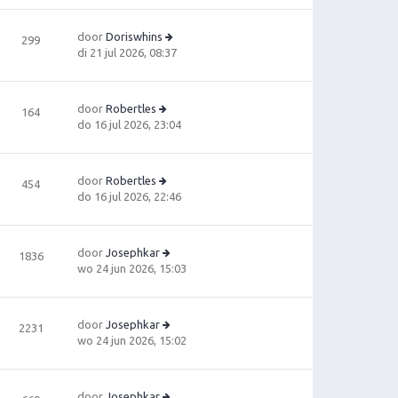
ts
ri
ki
t
c
jk
e
door
Doriswhins
299
h
la
b
B
di 21 jul 2026, 08:37
t
a
e
e
ts
ri
ki
t
c
jk
e
door
Robertles
164
h
la
B
b
do 16 jul 2026, 23:04
t
a
e
e
ts
ki
ri
t
jk
c
e
door
Robertles
454
la
h
B
b
do 16 jul 2026, 22:46
a
t
e
e
ts
ki
ri
t
jk
c
e
door
Josephkar
1836
la
h
b
B
wo 24 jun 2026, 15:03
a
t
e
e
ts
ri
ki
t
c
jk
e
door
Josephkar
2231
h
la
b
B
wo 24 jun 2026, 15:02
t
a
e
e
ts
ri
ki
t
c
jk
e
door
Josephkar