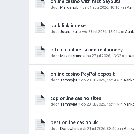
online casino with fast payouts
door
Marcianob
» za 01 aug 2026, 10:16 » in
Aan
bulk link indexer
door
Josephkar
» wo 29 jul 2026, 18:01 » in
Aank
bitcoin online casino real money
door
Maxinecrunc
» ma 27 jul 2026, 13:32 » in
Aa
online casino PayPal deposit
door
Tammyjet
» do 23 jul 2026, 16:14 » in
Aanko
top online casino sites
door
Tammyjet
» do 23 jul 2026, 16:11 » in
Aanko
best online casino uk
door
Doriswhins
» di 21 jul 2026, 08:40 » in
Aanko