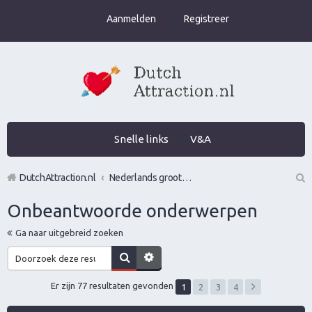
Aanmelden
Registreer
Snelle links
V&A
DutchAttraction.nl
Nederlands grootste Dutch Attraction, Lifestyle, Vrouwen versieren en Pick-Up (PUA) Forum
Z
Onbeantwoorde onderwerpen
oe
Ga naar uitgebreid zoeken
k
Er zijn 77 resultaten gevonden
1
2
3
4