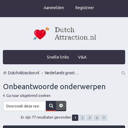
Aanmelden
Registreer
Snelle links
V&A
DutchAttraction.nl
Nederlands grootste Dutch Attraction, Lifestyle, Vrouwen versieren en Pick-Up (PUA) Forum
Z
Onbeantwoorde onderwerpen
oe
Ga naar uitgebreid zoeken
k
Er zijn 77 resultaten gevonden
1
2
3
4