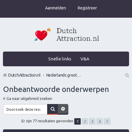
Aanmelden
Registreer
Snelle links
V&A
DutchAttraction.nl
Nederlands grootste Dutch Attraction, Lifestyle, Vrouwen versieren en Pick-Up (PUA) Forum
Z
Onbeantwoorde onderwerpen
oe
Ga naar uitgebreid zoeken
k
Er zijn 77 resultaten gevonden
1
2
3
4