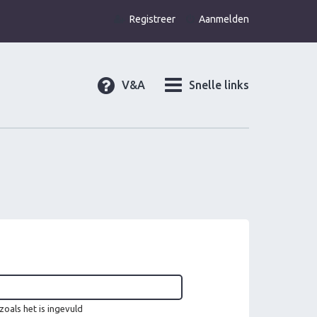
Registreer
Aanmelden
V&A
Snelle links
oals het is ingevuld