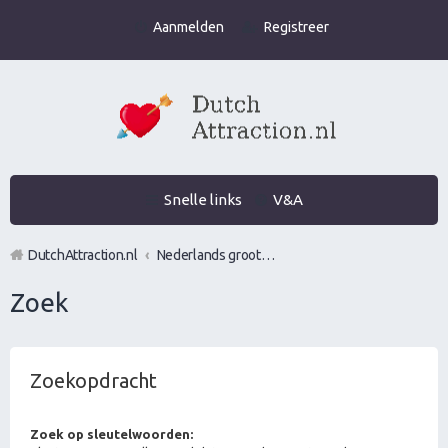
Aanmelden
Registreer
Snelle links
V&A
DutchAttraction.nl
Nederlands grootste Dutch Attraction, Lifestyle, Vrouwen versieren en Pick-Up (PUA) Forum
Zoek
Zoekopdracht
Zoek op sleutelwoorden: