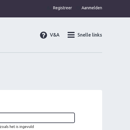
Registreer
Aanmelden
V&A
Snelle links
oals het is ingevuld