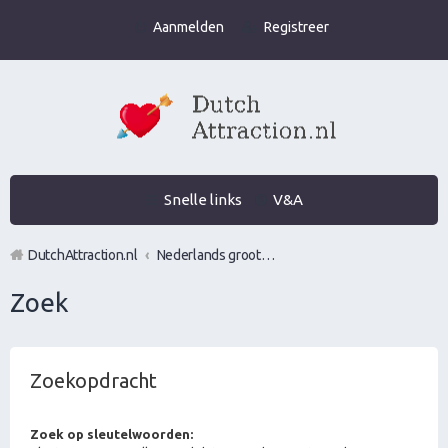
Aanmelden
Registreer
Snelle links
V&A
DutchAttraction.nl
Nederlands grootste Dutch Attraction, Lifestyle, Vrouwen versieren en Pick-Up (PUA) Forum
Zoek
Zoekopdracht
Zoek op sleutelwoorden: