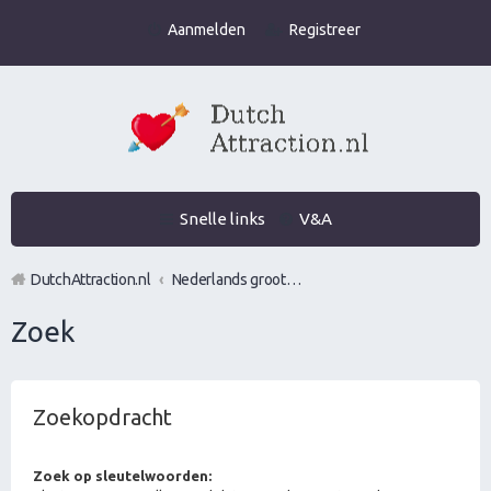
Aanmelden
Registreer
Snelle links
V&A
DutchAttraction.nl
Nederlands grootste Dutch Attraction, Lifestyle, Vrouwen versieren en Pick-Up (PUA) Forum
Zoek
Zoekopdracht
Zoek op sleutelwoorden: