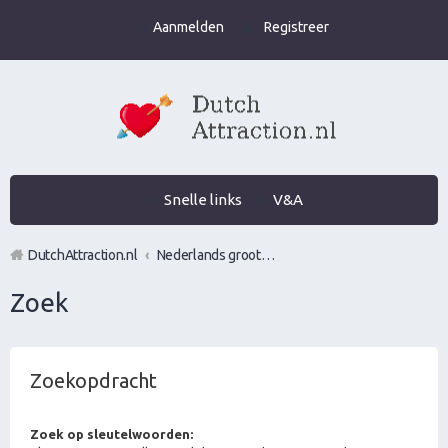
Aanmelden
Registreer
Snelle links
V&A
DutchAttraction.nl
Nederlands grootste Dutch Attraction, Lifestyle, Vrouwen versieren en Pick-Up (PUA) Forum
Zoek
Zoekopdracht
Zoek op sleutelwoorden: