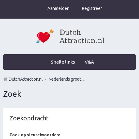
Aanmelden
Registreer
Snelle links
V&A
DutchAttraction.nl
Nederlands grootste Dutch Attraction, Lifestyle, Vrouwen versieren en Pick-Up (PUA) Forum
Zoek
Zoekopdracht
Zoek op sleutelwoorden: