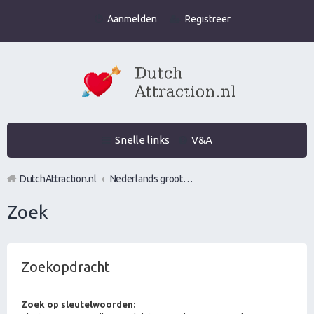
Aanmelden
Registreer
Snelle links
V&A
DutchAttraction.nl
Nederlands grootste Dutch Attraction, Lifestyle, Vrouwen versieren en Pick-Up (PUA) Forum
Zoek
Zoekopdracht
Zoek op sleutelwoorden: